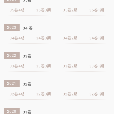
35卷
35卷4期
35卷3期
35卷2期
35卷1期
2023
34 卷
34卷4期
34卷3期
34卷2期
34卷1期
2022
33卷
33卷4期
33卷3期
33卷2期
33卷1期
2021
32卷
32卷4期
32卷3期
32卷2期
32卷1期
2020
31卷