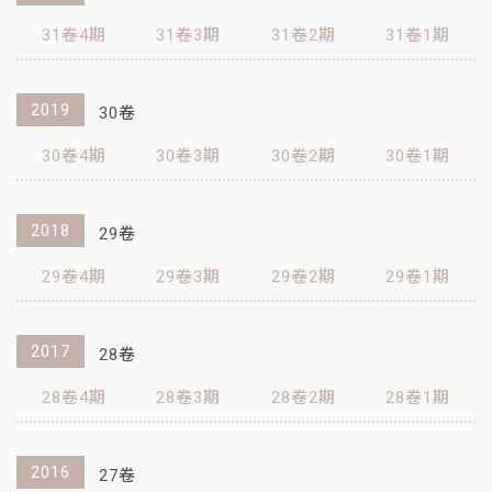
31卷4期
31卷3期
31卷2期
31卷1期
2019
30卷
30卷4期
30卷3期
30卷2期
30卷1期
2018
29卷
29卷4期
29卷3期
29卷2期
29卷1期
2017
28卷
28卷4期
28卷3期
28卷2期
28卷1期
2016
27卷