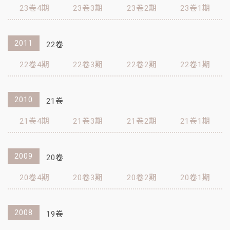
23卷4期
23卷3期
23卷2期
23卷1期
2011
22卷
22卷4期
22卷3期
22卷2期
22卷1期
2010
21卷
21卷4期
21卷3期
21卷2期
21卷1期
2009
20卷
20卷4期
20卷3期
20卷2期
20卷1期
2008
19卷