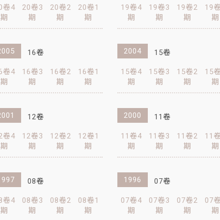
0卷4
20卷3
20卷2
20卷1
19卷4
19卷3
19卷2
19
期
期
期
期
期
期
期
期
2005
2004
16卷
15卷
6卷4
16卷3
16卷2
16卷1
15卷4
15卷3
15卷2
15
期
期
期
期
期
期
期
期
2001
2000
12卷
11卷
2卷4
12卷3
12卷2
12卷1
11卷4
11卷3
11卷2
11
期
期
期
期
期
期
期
期
1997
1996
08卷
07卷
8卷4
08卷3
08卷2
08卷1
07卷4
07卷3
07卷2
07
期
期
期
期
期
期
期
期