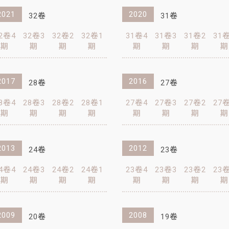
2021
2020
32卷
31卷
2卷4
32卷3
32卷2
32卷1
31卷4
31卷3
31卷2
31
期
期
期
期
期
期
期
期
2017
2016
28卷
27卷
8卷4
28卷3
28卷2
28卷1
27卷4
27卷3
27卷2
27
期
期
期
期
期
期
期
期
2013
2012
24卷
23卷
4卷4
24卷3
24卷2
24卷1
23卷4
23卷3
23卷2
23
期
期
期
期
期
期
期
期
2009
2008
20卷
19卷