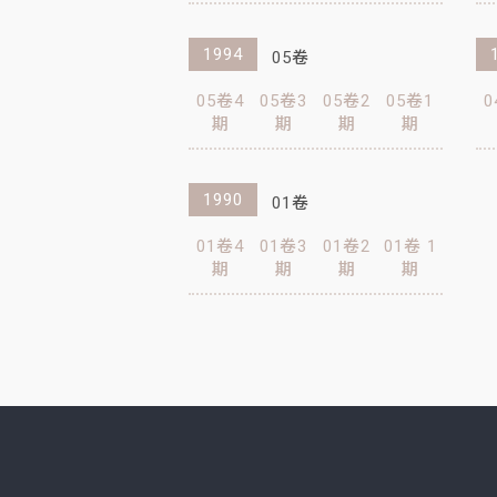
1994
05卷
05卷4
05卷3
05卷2
05卷1
0
期
期
期
期
1990
01卷
01卷4
01卷3
01卷2
01卷 1
期
期
期
期