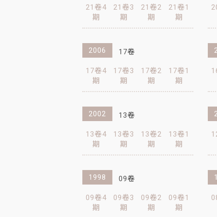
21卷4
21卷3
21卷2
21卷1
2
期
期
期
期
2006
17卷
17卷4
17卷3
17卷2
17卷1
1
期
期
期
期
2002
13卷
13卷4
13卷3
13卷2
13卷1
1
期
期
期
期
1998
09卷
09卷4
09卷3
09卷2
09卷1
0
期
期
期
期