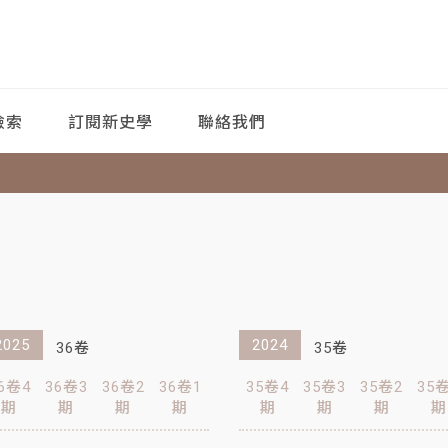
檢索
訂閱新史學
聯絡我們
2025
2024
36卷
35卷
6卷4
36卷3
36卷2
36卷1
35卷4
35卷3
35卷2
35
期
期
期
期
期
期
期
期