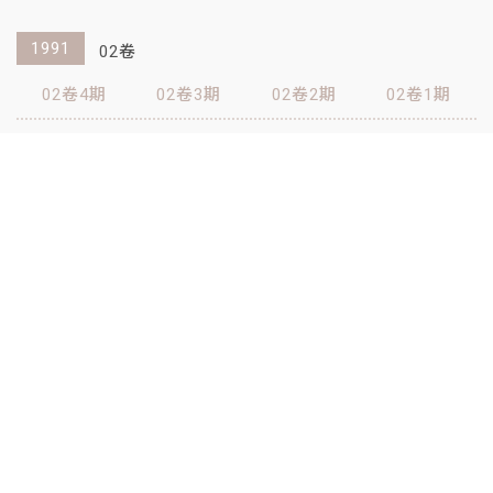
1991
02卷
02卷4期
02卷3期
02卷2期
02卷1期
1990
01卷
01卷4期
01卷3期
01卷2期
01卷 1期
聯絡人：
助理編輯吳建宏
Email：
newhistory1990@gmail.com
02-2782-9555 #226
聯絡電話：
聯絡地址：
115962 臺北市中研院郵局第44號信箱