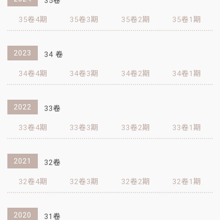
35卷
35卷4期
35卷3期
35卷2期
35卷1期
2023
34 卷
34卷4期
34卷3期
34卷2期
34卷1期
2022
33卷
33卷4期
33卷3期
33卷2期
33卷1期
2021
32卷
32卷4期
32卷3期
32卷2期
32卷1期
2020
31卷