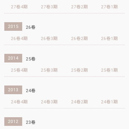
27卷4期
27卷3期
27卷2期
27卷1期
2015
26卷
26卷4期
26卷3期
26卷2期
26卷1期
2014
25卷
25卷4期
25卷3期
25卷2期
25卷1期
2013
24卷
24卷4期
24卷3期
24卷2期
24卷1期
2012
23卷