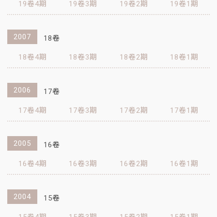
19卷4期
19卷3期
19卷2期
19卷1期
2007
18卷
18卷4期
18卷3期
18卷2期
18卷1期
2006
17卷
17卷4期
17卷3期
17卷2期
17卷1期
2005
16卷
16卷4期
16卷3期
16卷2期
16卷1期
2004
15卷