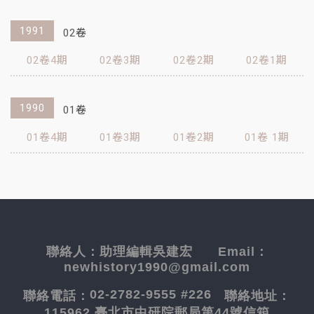
1991
02卷
02卷4期
02卷3期
02卷2期
02卷1期
1990
01卷
01卷4期
01卷3期
01卷2期
01卷 1期
聯絡人：
助理編輯吳建宏
Email：
newhistory1990@gmail.com
02-2782-9555 #226
聯絡電話：
聯絡地址：
115962 臺北市中研院郵局第44號信箱