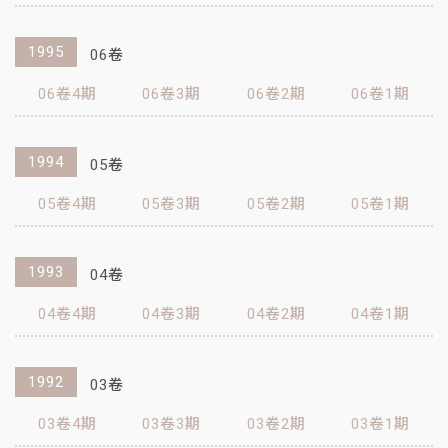
1995
06卷
06卷4期
06卷3期
06卷2期
06卷1期
1994
05卷
05卷4期
05卷3期
05卷2期
05卷1期
1993
04卷
04卷4期
04卷3期
04卷2期
04卷1期
1992
03卷
03卷4期
03卷3期
03卷2期
03卷1期