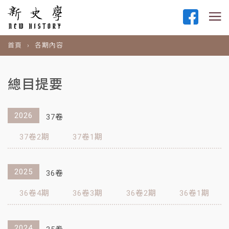
首頁
各期內容
總目提要
2026
37卷
37卷2期
37卷1期
2025
36卷
36卷4期
36卷3期
36卷2期
36卷1期
2024