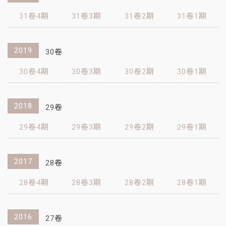
31卷4期
31卷3期
31卷2期
31卷1期
2019
30卷
30卷4期
30卷3期
30卷2期
30卷1期
2018
29卷
29卷4期
29卷3期
29卷2期
29卷1期
2017
28卷
28卷4期
28卷3期
28卷2期
28卷1期
2016
27卷