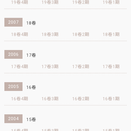
19卷4期
19卷3期
19卷2期
19卷1期
2007
18卷
18卷4期
18卷3期
18卷2期
18卷1期
2006
17卷
17卷4期
17卷3期
17卷2期
17卷1期
2005
16卷
16卷4期
16卷3期
16卷2期
16卷1期
2004
15卷