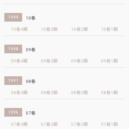
1999
10卷
10卷4期
10卷3期
10卷2期
10卷1期
1998
09卷
09卷4期
09卷3期
09卷2期
09卷1期
1997
08卷
08卷4期
08卷3期
08卷2期
08卷1期
1996
07卷
07卷4期
07卷3期
07卷2期
07卷1期