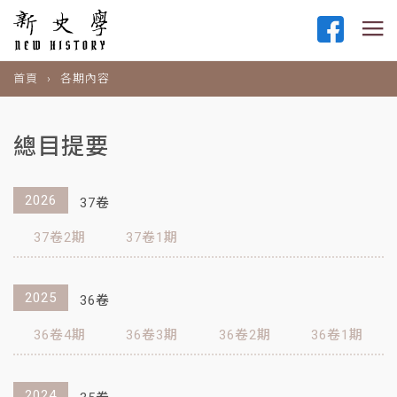
首頁
各期內容
總目提要
2026
37卷
37卷2期
37卷1期
2025
36卷
36卷4期
36卷3期
36卷2期
36卷1期
2024