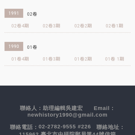
1991
02卷
02卷4期
02卷3期
02卷2期
02卷1期
1990
01卷
01卷4期
01卷3期
01卷2期
01卷 1期
聯絡人：
助理編輯吳建宏
Email：
newhistory1990@gmail.com
02-2782-9555 #226
聯絡電話：
聯絡地址：
115962 臺北市中研院郵局第44號信箱