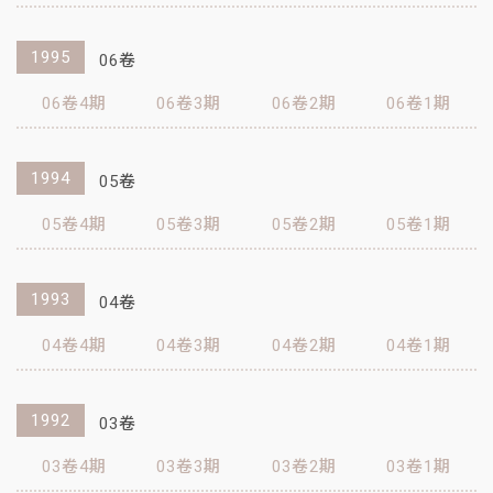
1995
06卷
06卷4期
06卷3期
06卷2期
06卷1期
1994
05卷
05卷4期
05卷3期
05卷2期
05卷1期
1993
04卷
04卷4期
04卷3期
04卷2期
04卷1期
1992
03卷
03卷4期
03卷3期
03卷2期
03卷1期