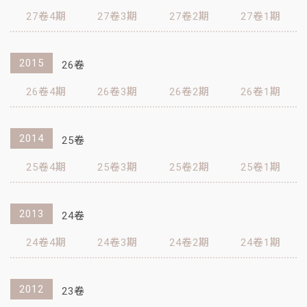
27卷4期
27卷3期
27卷2期
27卷1期
2015
26卷
26卷4期
26卷3期
26卷2期
26卷1期
2014
25卷
25卷4期
25卷3期
25卷2期
25卷1期
2013
24卷
24卷4期
24卷3期
24卷2期
24卷1期
2012
23卷