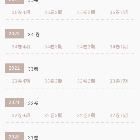
35卷
35卷4期
35卷3期
35卷2期
35卷1期
2023
34 卷
34卷4期
34卷3期
34卷2期
34卷1期
2022
33卷
33卷4期
33卷3期
33卷2期
33卷1期
2021
32卷
32卷4期
32卷3期
32卷2期
32卷1期
2020
31卷