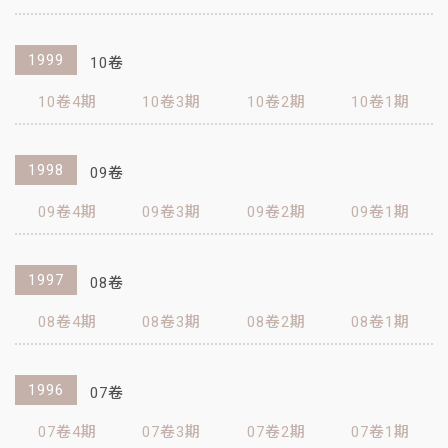
1999
10卷
10卷4期
10卷3期
10卷2期
10卷1期
1998
09卷
09卷4期
09卷3期
09卷2期
09卷1期
1997
08卷
08卷4期
08卷3期
08卷2期
08卷1期
1996
07卷
07卷4期
07卷3期
07卷2期
07卷1期