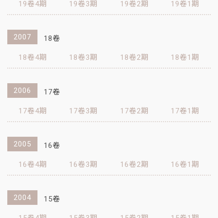
19卷4期
19卷3期
19卷2期
19卷1期
2007
18卷
18卷4期
18卷3期
18卷2期
18卷1期
2006
17卷
17卷4期
17卷3期
17卷2期
17卷1期
2005
16卷
16卷4期
16卷3期
16卷2期
16卷1期
2004
15卷