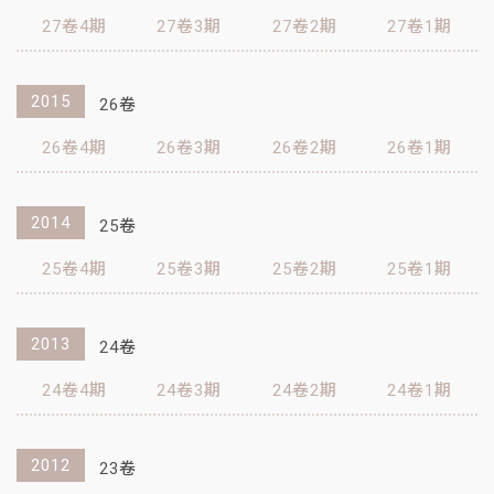
27卷4期
27卷3期
27卷2期
27卷1期
2015
26卷
26卷4期
26卷3期
26卷2期
26卷1期
2014
25卷
25卷4期
25卷3期
25卷2期
25卷1期
2013
24卷
24卷4期
24卷3期
24卷2期
24卷1期
2012
23卷