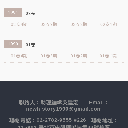
1991
02卷
02卷4期
02卷3期
02卷2期
02卷1期
1990
01卷
01卷4期
01卷3期
01卷2期
01卷 1期
聯絡人：
助理編輯吳建宏
Email：
newhistory1990@gmail.com
02-2782-9555 #226
聯絡電話：
聯絡地址：
115962 臺北市中研院郵局第44號信箱