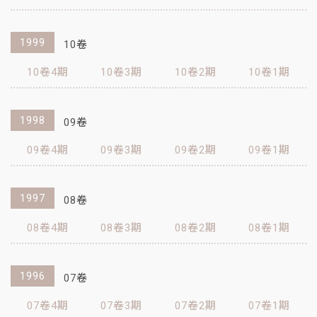
1999
10卷
10卷4期
10卷3期
10卷2期
10卷1期
1998
09卷
09卷4期
09卷3期
09卷2期
09卷1期
1997
08卷
08卷4期
08卷3期
08卷2期
08卷1期
1996
07卷
07卷4期
07卷3期
07卷2期
07卷1期