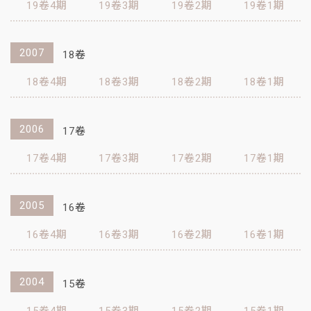
19卷4期
19卷3期
19卷2期
19卷1期
2007
18卷
18卷4期
18卷3期
18卷2期
18卷1期
2006
17卷
17卷4期
17卷3期
17卷2期
17卷1期
2005
16卷
16卷4期
16卷3期
16卷2期
16卷1期
2004
15卷