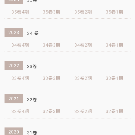
35卷
35卷4期
35卷3期
35卷2期
35卷1期
2023
34 卷
34卷4期
34卷3期
34卷2期
34卷1期
2022
33卷
33卷4期
33卷3期
33卷2期
33卷1期
2021
32卷
32卷4期
32卷3期
32卷2期
32卷1期
2020
31卷