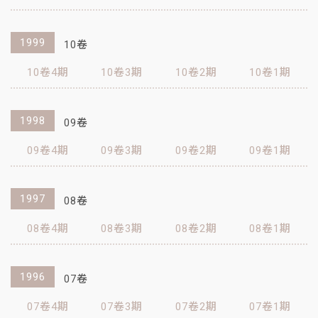
1999
10卷
10卷4期
10卷3期
10卷2期
10卷1期
1998
09卷
09卷4期
09卷3期
09卷2期
09卷1期
1997
08卷
08卷4期
08卷3期
08卷2期
08卷1期
1996
07卷
07卷4期
07卷3期
07卷2期
07卷1期