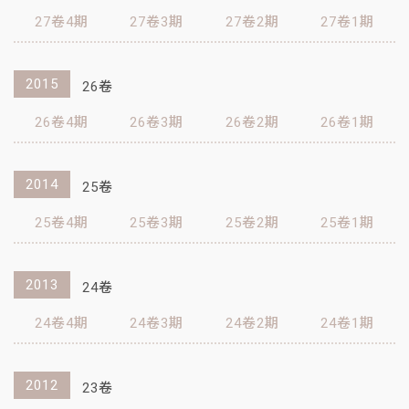
27卷4期
27卷3期
27卷2期
27卷1期
2015
26卷
26卷4期
26卷3期
26卷2期
26卷1期
2014
25卷
25卷4期
25卷3期
25卷2期
25卷1期
2013
24卷
24卷4期
24卷3期
24卷2期
24卷1期
2012
23卷