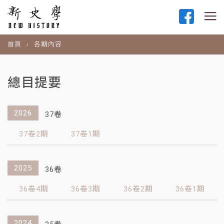
首頁
各期內容
總目提要
2026
37卷
37卷2期
37卷1期
2025
36卷
36卷4期
36卷3期
36卷2期
36卷1期
2024