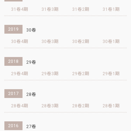
31卷4期
31卷3期
31卷2期
31卷1期
2019
30卷
30卷4期
30卷3期
30卷2期
30卷1期
2018
29卷
29卷4期
29卷3期
29卷2期
29卷1期
2017
28卷
28卷4期
28卷3期
28卷2期
28卷1期
2016
27卷