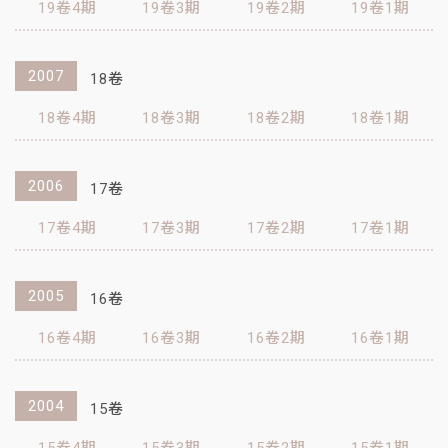
19卷4期
19卷3期
19卷2期
19卷1期
2007
18卷
18卷4期
18卷3期
18卷2期
18卷1期
2006
17卷
17卷4期
17卷3期
17卷2期
17卷1期
2005
16卷
16卷4期
16卷3期
16卷2期
16卷1期
2004
15卷