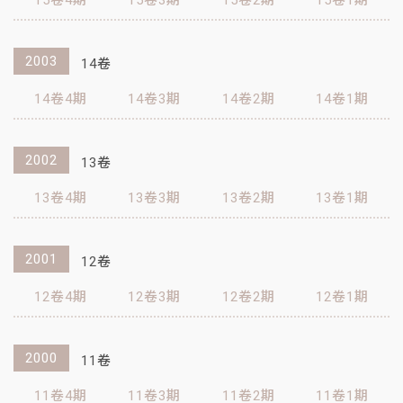
15卷4期
15卷3期
15卷2期
15卷1期
2003
14卷
14卷4期
14卷3期
14卷2期
14卷1期
2002
13卷
13卷4期
13卷3期
13卷2期
13卷1期
2001
12卷
12卷4期
12卷3期
12卷2期
12卷1期
2000
11卷
11卷4期
11卷3期
11卷2期
11卷1期