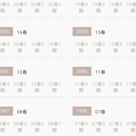
0卷4
20卷3
20卷2
20卷1
19卷4
19卷3
19卷2
19
期
期
期
期
期
期
期
期
2005
2004
16卷
15卷
6卷4
16卷3
16卷2
16卷1
15卷4
15卷3
15卷2
15
期
期
期
期
期
期
期
期
2001
2000
12卷
11卷
2卷4
12卷3
12卷2
12卷1
11卷4
11卷3
11卷2
11
期
期
期
期
期
期
期
期
1997
1996
08卷
07卷
8卷4
08卷3
08卷2
08卷1
07卷4
07卷3
07卷2
07
期
期
期
期
期
期
期
期