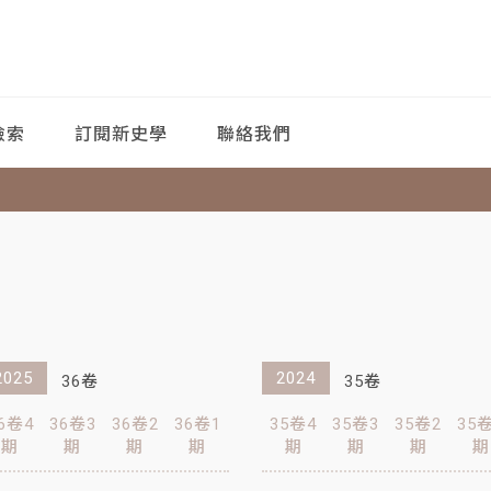
檢索
訂閱新史學
聯絡我們
2025
2024
36卷
35卷
6卷4
36卷3
36卷2
36卷1
35卷4
35卷3
35卷2
35
期
期
期
期
期
期
期
期