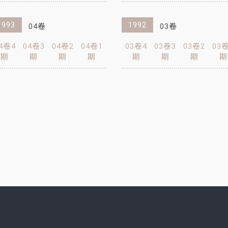
1993
1992
04卷
03卷
4卷4
04卷3
04卷2
04卷1
03卷4
03卷3
03卷2
03
期
期
期
期
期
期
期
期