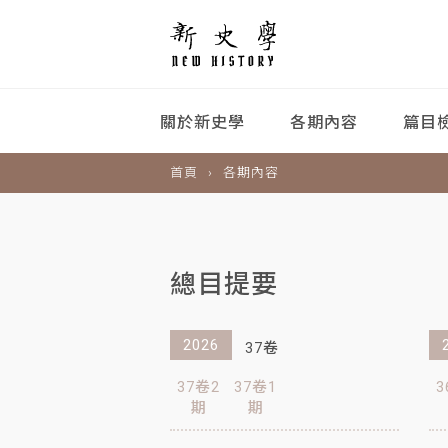
關於新史學
各期內容
篇目
首頁
各期內容
總目提要
2026
37卷
37卷2
37卷1
3
期
期