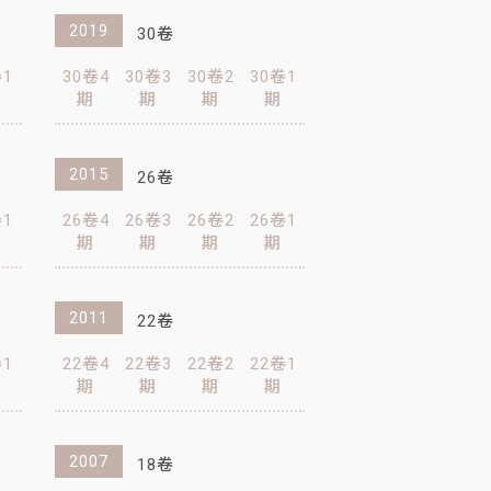
2019
30卷
卷1
30卷4
30卷3
30卷2
30卷1
期
期
期
期
2015
26卷
卷1
26卷4
26卷3
26卷2
26卷1
期
期
期
期
2011
22卷
卷1
22卷4
22卷3
22卷2
22卷1
期
期
期
期
2007
18卷