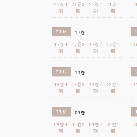
21卷4
21卷3
21卷2
21卷1
2
期
期
期
期
2006
17卷
17卷4
17卷3
17卷2
17卷1
1
期
期
期
期
2002
13卷
13卷4
13卷3
13卷2
13卷1
1
期
期
期
期
1998
09卷
09卷4
09卷3
09卷2
09卷1
0
期
期
期
期