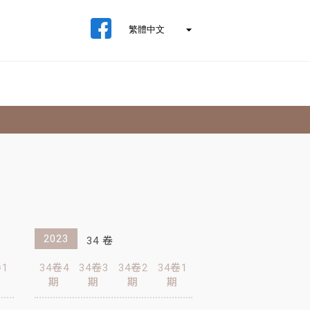
2023
34 卷
卷1
34卷4
34卷3
34卷2
34卷1
期
期
期
期