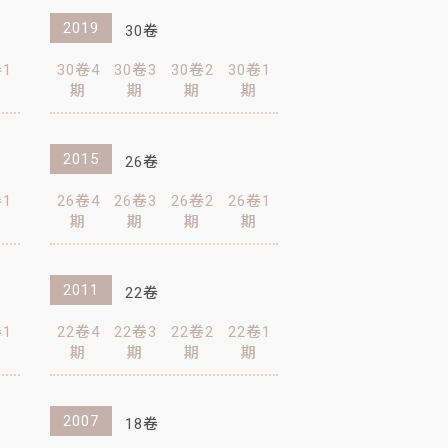
2019
30卷
卷1
30卷4
30卷3
30卷2
30卷1
期
期
期
期
2015
26卷
卷1
26卷4
26卷3
26卷2
26卷1
期
期
期
期
2011
22卷
卷1
22卷4
22卷3
22卷2
22卷1
期
期
期
期
2007
18卷