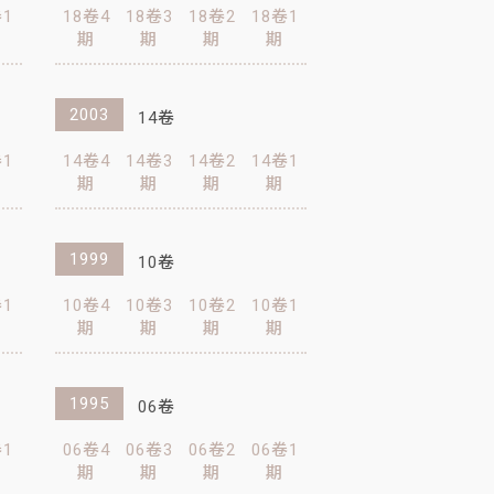
卷1
18卷4
18卷3
18卷2
18卷1
期
期
期
期
2003
14卷
卷1
14卷4
14卷3
14卷2
14卷1
期
期
期
期
1999
10卷
卷1
10卷4
10卷3
10卷2
10卷1
期
期
期
期
1995
06卷
卷1
06卷4
06卷3
06卷2
06卷1
期
期
期
期