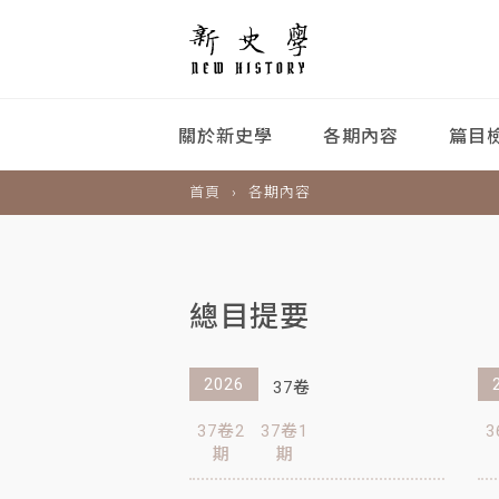
關於新史學
各期內容
篇目
首頁
各期內容
總目提要
2026
37卷
37卷2
37卷1
3
期
期