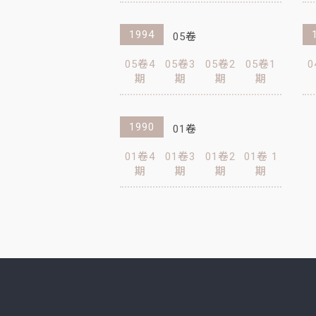
1994
05卷
05卷4
05卷3
05卷2
05卷1
0
期
期
期
期
1990
01卷
01卷4
01卷3
01卷2
01卷 1
期
期
期
期