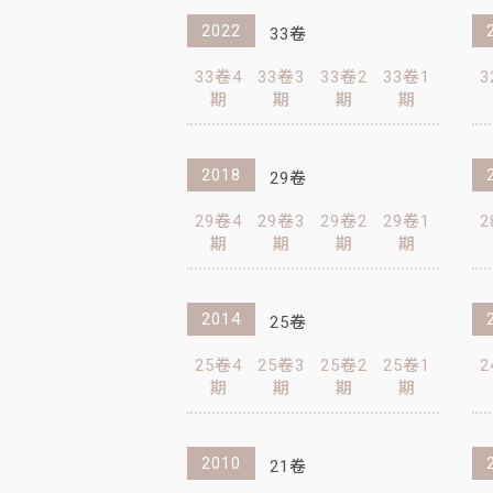
2022
33卷
33卷4
33卷3
33卷2
33卷1
3
期
期
期
期
2018
29卷
29卷4
29卷3
29卷2
29卷1
2
期
期
期
期
2014
25卷
25卷4
25卷3
25卷2
25卷1
2
期
期
期
期
2010
21卷