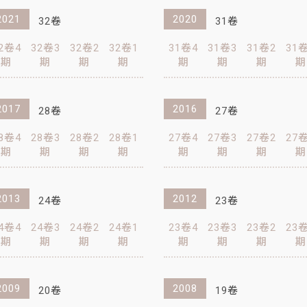
2021
2020
32卷
31卷
2卷4
32卷3
32卷2
32卷1
31卷4
31卷3
31卷2
31
期
期
期
期
期
期
期
期
2017
2016
28卷
27卷
8卷4
28卷3
28卷2
28卷1
27卷4
27卷3
27卷2
27
期
期
期
期
期
期
期
期
2013
2012
24卷
23卷
4卷4
24卷3
24卷2
24卷1
23卷4
23卷3
23卷2
23
期
期
期
期
期
期
期
期
2009
2008
20卷
19卷