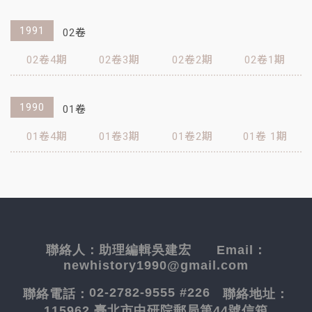
1991
02卷
02卷4期
02卷3期
02卷2期
02卷1期
1990
01卷
01卷4期
01卷3期
01卷2期
01卷 1期
聯絡人：
助理編輯吳建宏
Email：
newhistory1990@gmail.com
02-2782-9555 #226
聯絡電話：
聯絡地址：
115962 臺北市中研院郵局第44號信箱