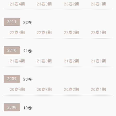
23卷4期
23卷3期
23卷2期
23卷1期
2011
22卷
22卷4期
22卷3期
22卷2期
22卷1期
2010
21卷
21卷4期
21卷3期
21卷2期
21卷1期
2009
20卷
20卷4期
20卷3期
20卷2期
20卷1期
2008
19卷