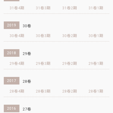
31卷4期
31卷3期
31卷2期
31卷1期
2019
30卷
30卷4期
30卷3期
30卷2期
30卷1期
2018
29卷
29卷4期
29卷3期
29卷2期
29卷1期
2017
28卷
28卷4期
28卷3期
28卷2期
28卷1期
2016
27卷