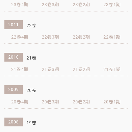
23卷4期
23卷3期
23卷2期
23卷1期
2011
22卷
22卷4期
22卷3期
22卷2期
22卷1期
2010
21卷
21卷4期
21卷3期
21卷2期
21卷1期
2009
20卷
20卷4期
20卷3期
20卷2期
20卷1期
2008
19卷