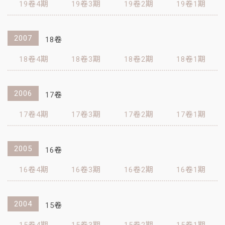
19卷4期
19卷3期
19卷2期
19卷1期
2007
18卷
18卷4期
18卷3期
18卷2期
18卷1期
2006
17卷
17卷4期
17卷3期
17卷2期
17卷1期
2005
16卷
16卷4期
16卷3期
16卷2期
16卷1期
2004
15卷