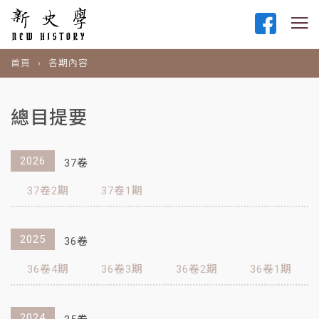
首頁
各期內容
總目提要
2026
37卷
37卷2期
37卷1期
2025
36卷
36卷4期
36卷3期
36卷2期
36卷1期
2024