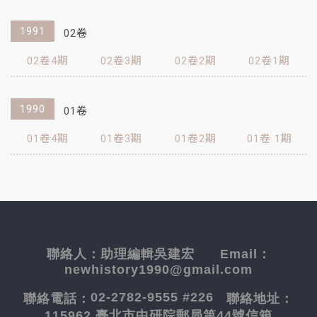
1991
02卷
02卷4期
02卷3期
02卷2期
02卷1期
1990
01卷
01卷4期
01卷3期
01卷2期
01卷 1期
聯絡人：
助理編輯吳建宏
Email：
newhistory1990@gmail.com
02-2782-9555 #226
聯絡電話：
聯絡地址：
115962 臺北市中研院郵局第44號信箱