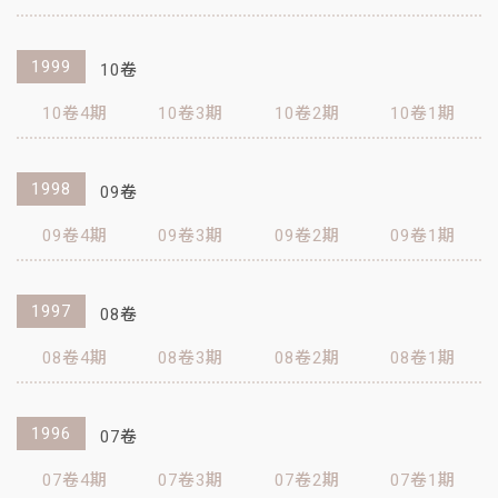
1999
10卷
10卷4期
10卷3期
10卷2期
10卷1期
1998
09卷
09卷4期
09卷3期
09卷2期
09卷1期
1997
08卷
08卷4期
08卷3期
08卷2期
08卷1期
1996
07卷
07卷4期
07卷3期
07卷2期
07卷1期