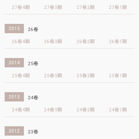
27卷4期
27卷3期
27卷2期
27卷1期
2015
26卷
26卷4期
26卷3期
26卷2期
26卷1期
2014
25卷
25卷4期
25卷3期
25卷2期
25卷1期
2013
24卷
24卷4期
24卷3期
24卷2期
24卷1期
2012
23卷