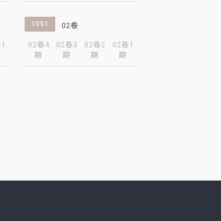
1991
02卷
卷1
02卷4
02卷3
02卷2
02卷1
期
期
期
期