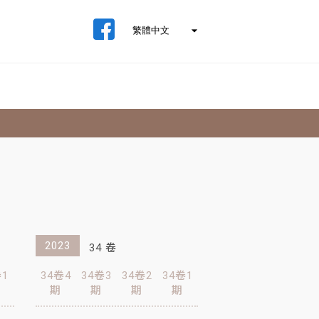
2023
34 卷
卷1
34卷4
34卷3
34卷2
34卷1
期
期
期
期