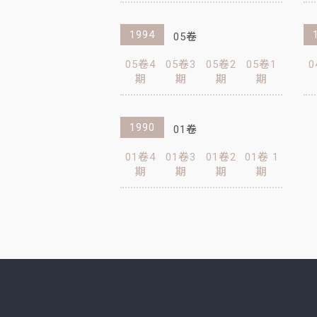
1994
05卷
05卷4
05卷3
05卷2
05卷1
0
期
期
期
期
1990
01卷
01卷4
01卷3
01卷2
01卷 1
期
期
期
期