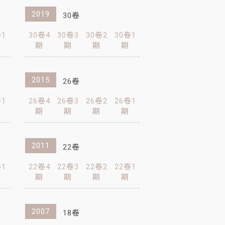
2019
30卷
卷1
30卷4
30卷3
30卷2
30卷1
期
期
期
期
2015
26卷
卷1
26卷4
26卷3
26卷2
26卷1
期
期
期
期
2011
22卷
卷1
22卷4
22卷3
22卷2
22卷1
期
期
期
期
2007
18卷