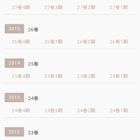
27卷4期
27卷3期
27卷2期
27卷1期
2015
26卷
26卷4期
26卷3期
26卷2期
26卷1期
2014
25卷
25卷4期
25卷3期
25卷2期
25卷1期
2013
24卷
24卷4期
24卷3期
24卷2期
24卷1期
2012
23卷