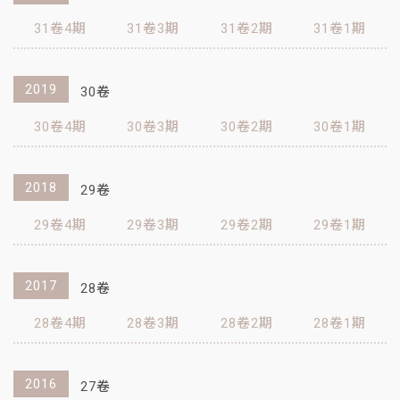
31卷4期
31卷3期
31卷2期
31卷1期
2019
30卷
30卷4期
30卷3期
30卷2期
30卷1期
2018
29卷
29卷4期
29卷3期
29卷2期
29卷1期
2017
28卷
28卷4期
28卷3期
28卷2期
28卷1期
2016
27卷