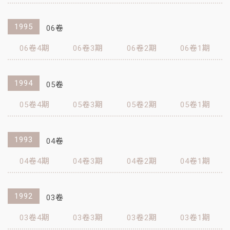
1995
06卷
06卷4期
06卷3期
06卷2期
06卷1期
1994
05卷
05卷4期
05卷3期
05卷2期
05卷1期
1993
04卷
04卷4期
04卷3期
04卷2期
04卷1期
1992
03卷
03卷4期
03卷3期
03卷2期
03卷1期