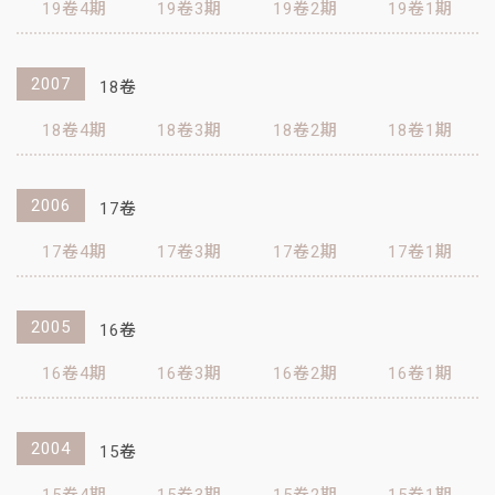
19卷4期
19卷3期
19卷2期
19卷1期
2007
18卷
18卷4期
18卷3期
18卷2期
18卷1期
2006
17卷
17卷4期
17卷3期
17卷2期
17卷1期
2005
16卷
16卷4期
16卷3期
16卷2期
16卷1期
2004
15卷