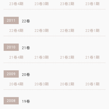
23卷4期
23卷3期
23卷2期
23卷1期
2011
22卷
22卷4期
22卷3期
22卷2期
22卷1期
2010
21卷
21卷4期
21卷3期
21卷2期
21卷1期
2009
20卷
20卷4期
20卷3期
20卷2期
20卷1期
2008
19卷