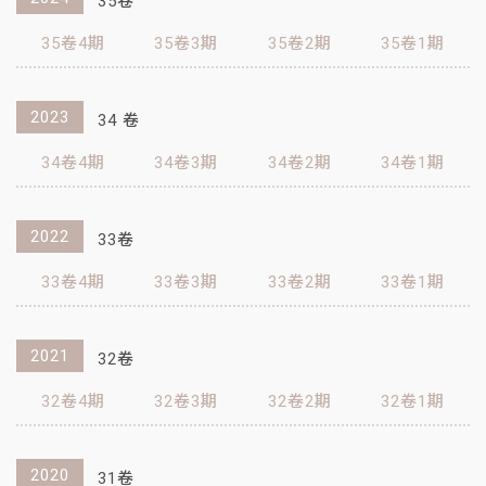
35卷
35卷4期
35卷3期
35卷2期
35卷1期
2023
34 卷
34卷4期
34卷3期
34卷2期
34卷1期
2022
33卷
33卷4期
33卷3期
33卷2期
33卷1期
2021
32卷
32卷4期
32卷3期
32卷2期
32卷1期
2020
31卷