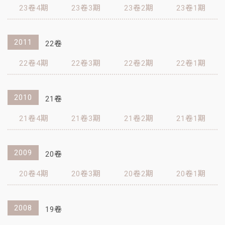
23卷4期
23卷3期
23卷2期
23卷1期
2011
22卷
22卷4期
22卷3期
22卷2期
22卷1期
2010
21卷
21卷4期
21卷3期
21卷2期
21卷1期
2009
20卷
20卷4期
20卷3期
20卷2期
20卷1期
2008
19卷