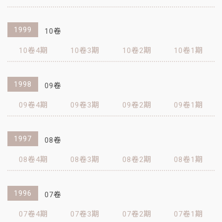
1999
10卷
10卷4期
10卷3期
10卷2期
10卷1期
1998
09卷
09卷4期
09卷3期
09卷2期
09卷1期
1997
08卷
08卷4期
08卷3期
08卷2期
08卷1期
1996
07卷
07卷4期
07卷3期
07卷2期
07卷1期