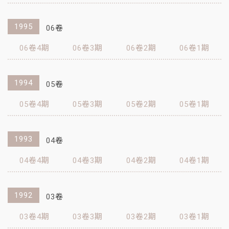
1995
06卷
06卷4期
06卷3期
06卷2期
06卷1期
1994
05卷
05卷4期
05卷3期
05卷2期
05卷1期
1993
04卷
04卷4期
04卷3期
04卷2期
04卷1期
1992
03卷
03卷4期
03卷3期
03卷2期
03卷1期