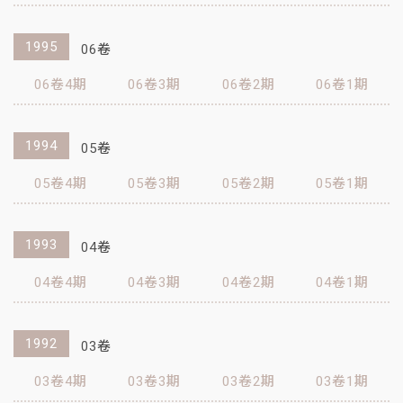
1995
06卷
06卷4期
06卷3期
06卷2期
06卷1期
1994
05卷
05卷4期
05卷3期
05卷2期
05卷1期
1993
04卷
04卷4期
04卷3期
04卷2期
04卷1期
1992
03卷
03卷4期
03卷3期
03卷2期
03卷1期