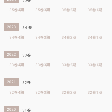
35卷
35卷4期
35卷3期
35卷2期
35卷1期
2023
34 卷
34卷4期
34卷3期
34卷2期
34卷1期
2022
33卷
33卷4期
33卷3期
33卷2期
33卷1期
2021
32卷
32卷4期
32卷3期
32卷2期
32卷1期
2020
31卷