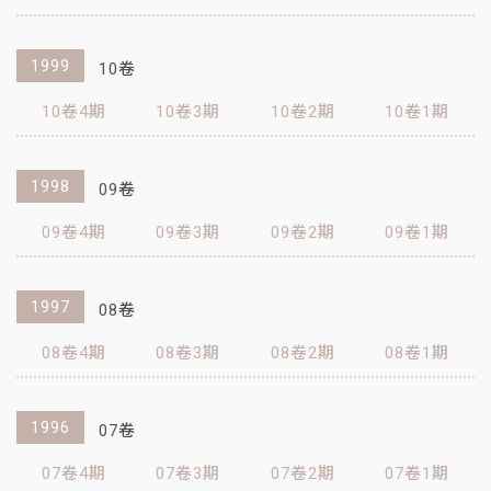
1999
10卷
10卷4期
10卷3期
10卷2期
10卷1期
1998
09卷
09卷4期
09卷3期
09卷2期
09卷1期
1997
08卷
08卷4期
08卷3期
08卷2期
08卷1期
1996
07卷
07卷4期
07卷3期
07卷2期
07卷1期