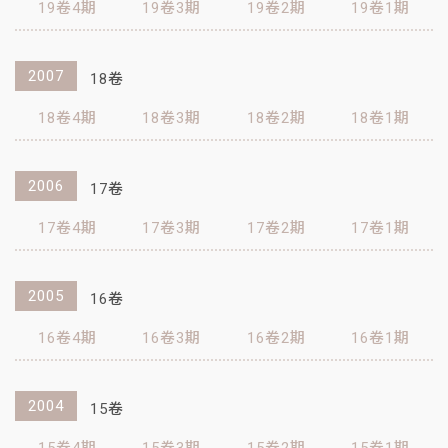
19卷4期
19卷3期
19卷2期
19卷1期
2007
18卷
18卷4期
18卷3期
18卷2期
18卷1期
2006
17卷
17卷4期
17卷3期
17卷2期
17卷1期
2005
16卷
16卷4期
16卷3期
16卷2期
16卷1期
2004
15卷