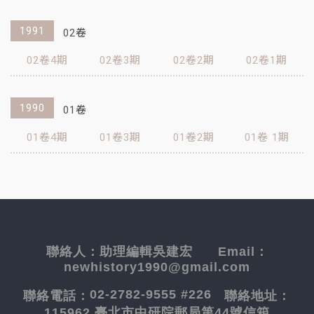
1991
02卷
02卷4期
02卷3期
02卷2期
02卷1期
1990
01卷
01卷4期
01卷3期
01卷2期
01卷 1期
聯絡人：
助理編輯吳建宏
Email：
newhistory1990@gmail.com
02-2782-9555 #226
聯絡電話：
聯絡地址：
115962 臺北市中研院郵局第44號信箱