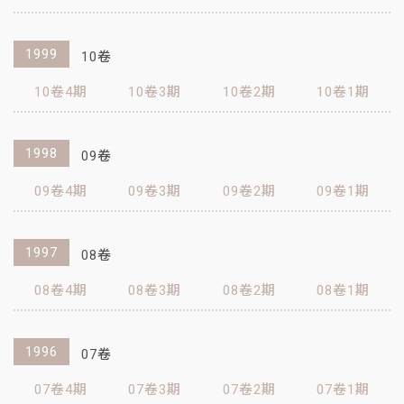
1999
10卷
10卷4期
10卷3期
10卷2期
10卷1期
1998
09卷
09卷4期
09卷3期
09卷2期
09卷1期
1997
08卷
08卷4期
08卷3期
08卷2期
08卷1期
1996
07卷
07卷4期
07卷3期
07卷2期
07卷1期