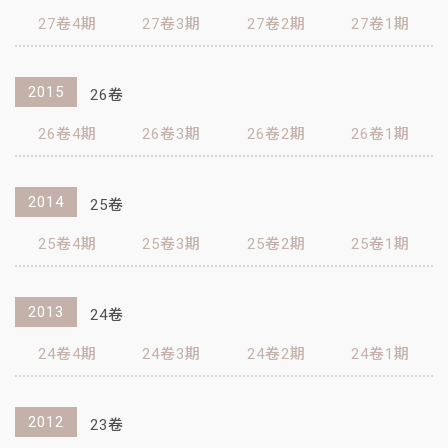
27卷4期
27卷3期
27卷2期
27卷1期
2015
26卷
26卷4期
26卷3期
26卷2期
26卷1期
2014
25卷
25卷4期
25卷3期
25卷2期
25卷1期
2013
24卷
24卷4期
24卷3期
24卷2期
24卷1期
2012
23卷