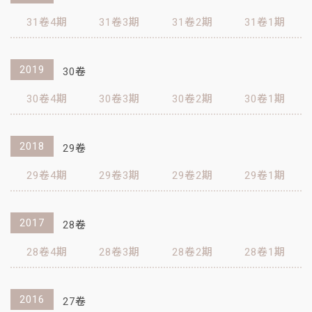
31卷4期
31卷3期
31卷2期
31卷1期
2019
30卷
30卷4期
30卷3期
30卷2期
30卷1期
2018
29卷
29卷4期
29卷3期
29卷2期
29卷1期
2017
28卷
28卷4期
28卷3期
28卷2期
28卷1期
2016
27卷