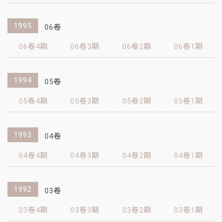
1995
06卷
06卷4期
06卷3期
06卷2期
06卷1期
1994
05卷
05卷4期
05卷3期
05卷2期
05卷1期
1993
04卷
04卷4期
04卷3期
04卷2期
04卷1期
1992
03卷
03卷4期
03卷3期
03卷2期
03卷1期