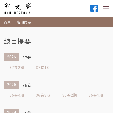
首頁
各期內容
總目提要
2026
37卷
37卷2期
37卷1期
2025
36卷
36卷4期
36卷3期
36卷2期
36卷1期
2024