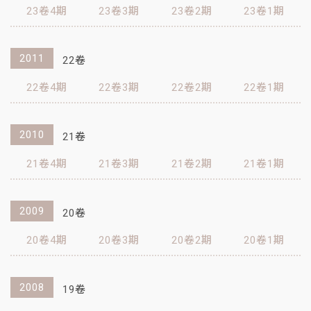
23卷4期
23卷3期
23卷2期
23卷1期
2011
22卷
22卷4期
22卷3期
22卷2期
22卷1期
2010
21卷
21卷4期
21卷3期
21卷2期
21卷1期
2009
20卷
20卷4期
20卷3期
20卷2期
20卷1期
2008
19卷