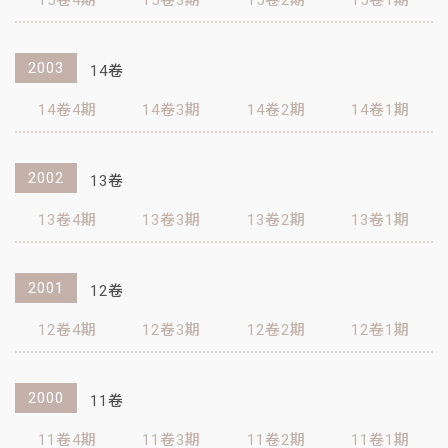
15卷4期
15卷3期
15卷2期
15卷1期
2003
14卷
14卷4期
14卷3期
14卷2期
14卷1期
2002
13卷
13卷4期
13卷3期
13卷2期
13卷1期
2001
12卷
12卷4期
12卷3期
12卷2期
12卷1期
2000
11卷
11卷4期
11卷3期
11卷2期
11卷1期