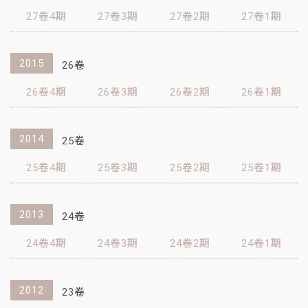
27卷4期
27卷3期
27卷2期
27卷1期
2015
26卷
26卷4期
26卷3期
26卷2期
26卷1期
2014
25卷
25卷4期
25卷3期
25卷2期
25卷1期
2013
24卷
24卷4期
24卷3期
24卷2期
24卷1期
2012
23卷