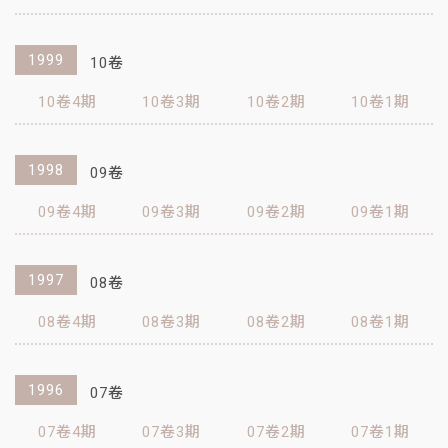
1999
10卷
10卷4期
10卷3期
10卷2期
10卷1期
1998
09卷
09卷4期
09卷3期
09卷2期
09卷1期
1997
08卷
08卷4期
08卷3期
08卷2期
08卷1期
1996
07卷
07卷4期
07卷3期
07卷2期
07卷1期