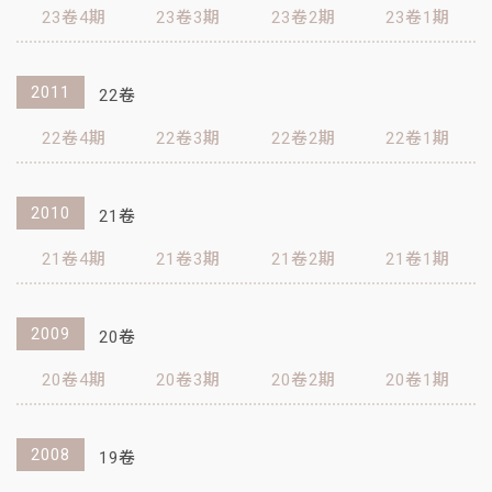
23卷4期
23卷3期
23卷2期
23卷1期
2011
22卷
22卷4期
22卷3期
22卷2期
22卷1期
2010
21卷
21卷4期
21卷3期
21卷2期
21卷1期
2009
20卷
20卷4期
20卷3期
20卷2期
20卷1期
2008
19卷