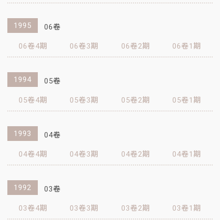
1995
06卷
06卷4期
06卷3期
06卷2期
06卷1期
1994
05卷
05卷4期
05卷3期
05卷2期
05卷1期
1993
04卷
04卷4期
04卷3期
04卷2期
04卷1期
1992
03卷
03卷4期
03卷3期
03卷2期
03卷1期