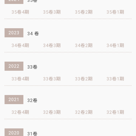
35卷
35卷4期
35卷3期
35卷2期
35卷1期
2023
34 卷
34卷4期
34卷3期
34卷2期
34卷1期
2022
33卷
33卷4期
33卷3期
33卷2期
33卷1期
2021
32卷
32卷4期
32卷3期
32卷2期
32卷1期
2020
31卷