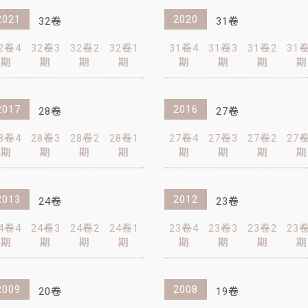
2021
2020
32卷
31卷
2卷4
32卷3
32卷2
32卷1
31卷4
31卷3
31卷2
31
期
期
期
期
期
期
期
期
2017
2016
28卷
27卷
8卷4
28卷3
28卷2
28卷1
27卷4
27卷3
27卷2
27
期
期
期
期
期
期
期
期
2013
2012
24卷
23卷
4卷4
24卷3
24卷2
24卷1
23卷4
23卷3
23卷2
23
期
期
期
期
期
期
期
期
2009
2008
20卷
19卷