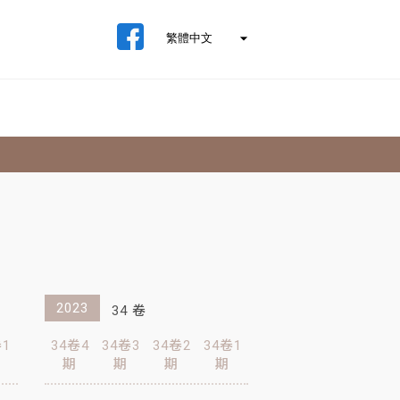
2023
34 卷
卷1
34卷4
34卷3
34卷2
34卷1
期
期
期
期