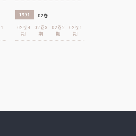
1991
02卷
卷1
02卷4
02卷3
02卷2
02卷1
期
期
期
期