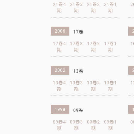
21卷4
21卷3
21卷2
21卷1
2
期
期
期
期
2006
17卷
17卷4
17卷3
17卷2
17卷1
1
期
期
期
期
2002
13卷
13卷4
13卷3
13卷2
13卷1
1
期
期
期
期
1998
09卷
09卷4
09卷3
09卷2
09卷1
0
期
期
期
期