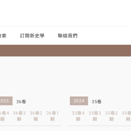
檢索
訂閱新史學
聯絡我們
2025
2024
36卷
35卷
6卷4
36卷3
36卷2
36卷1
35卷4
35卷3
35卷2
35
期
期
期
期
期
期
期
期