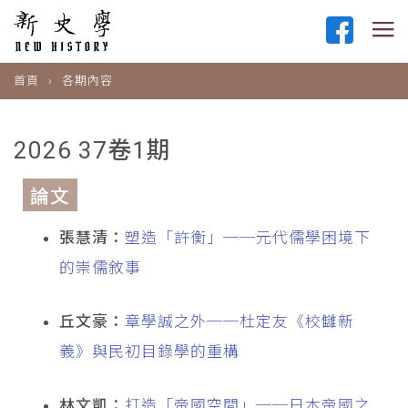
首頁
各期內容
2026 37卷1期
論文
張慧清：
塑造「許衡」──元代儒學困境下
的崇儒敘事
丘文豪：
章學誠之外──杜定友《校讎新
義》與民初目錄學的重構
林文凱：
打造「帝國空間」──日本帝國之