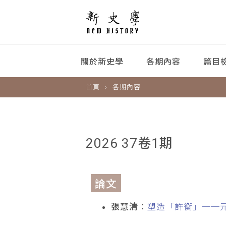
關於新史學
各期內容
篇目
首頁
各期內容
2026 37卷1期
論文
張慧清：
塑造「許衡」──