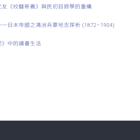
定友《校讎新義》與民初目錄學的重構
日本帝國之滿洲兵要地志探析 (1872–1904)
記》中的讀書生活