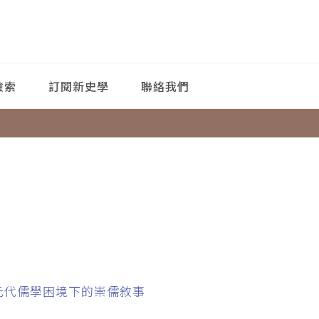
檢索
訂閱新史學
聯絡我們
元代儒學困境下的崇儒敘事