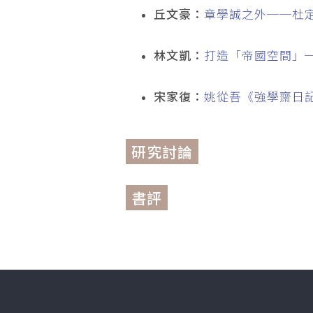
丘文豪：
章學誠之外──杜
林文凱：
打造「帝國空間」──
宋家復：
姚從吾《強學齋日
研究討論
書評