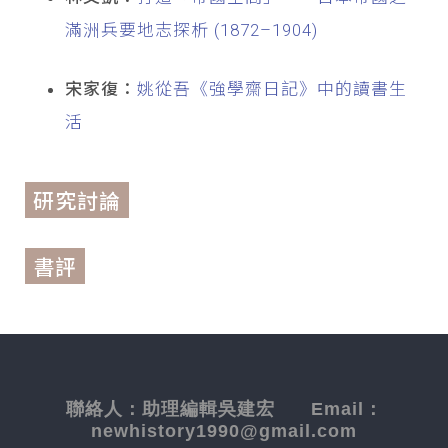
滿洲兵要地志探析 (1872–1904)
宋家復：
姚從吾《強學齋日記》中的讀書生
活
研究討論
書評
聯絡人：
助理編輯吳建宏
Email：
newhistory1990@gmail.com