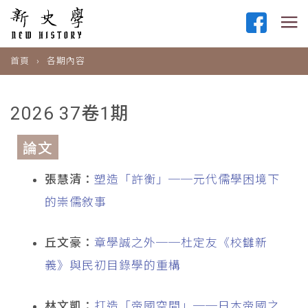
首頁
各期內容
2026 37卷1期
論文
張慧清：
塑造「許衡」──元代儒學困境下
的崇儒敘事
丘文豪：
章學誠之外──杜定友《校讎新
義》與民初目錄學的重構
林文凱：
打造「帝國空間」──日本帝國之