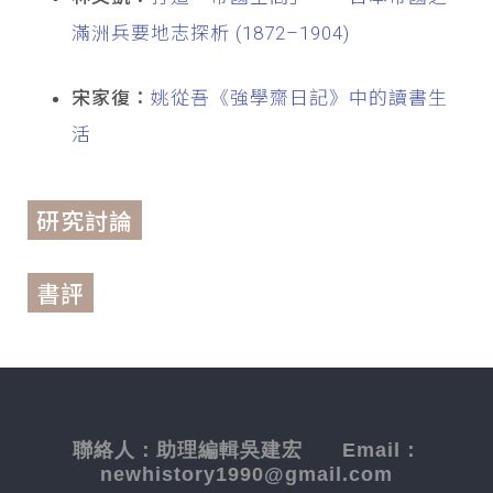
滿洲兵要地志探析 (1872–1904)
宋家復：
姚從吾《強學齋日記》中的讀書生
活
研究討論
書評
聯絡人：
助理編輯吳建宏
Email：
newhistory1990@gmail.com