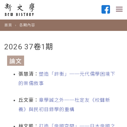
首頁
各期內容
2026 37卷1期
論文
張慧清：
塑造「許衡」──元代儒學困境下
的崇儒敘事
丘文豪：
章學誠之外──杜定友《校讎新
義》與民初目錄學的重構
林文凱：
打造「帝國空間」──日本帝國之