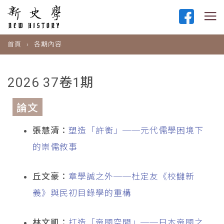
首頁
各期內容
2026 37卷1期
論文
張慧清：
塑造「許衡」──元代儒學困境下
的崇儒敘事
丘文豪：
章學誠之外──杜定友《校讎新
義》與民初目錄學的重構
林文凱：
打造「帝國空間」──日本帝國之