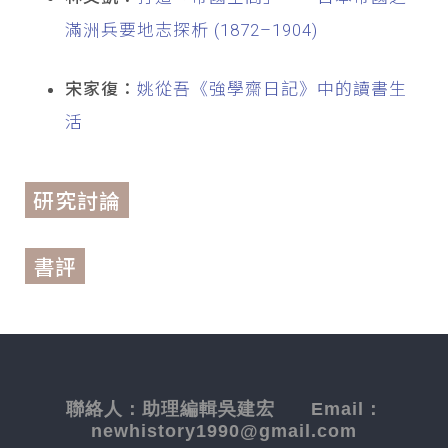
滿洲兵要地志探析 (1872–1904)
宋家復：
姚從吾《強學齋日記》中的讀書生
活
研究討論
書評
聯絡人：
助理編輯吳建宏
Email：
newhistory1990@gmail.com