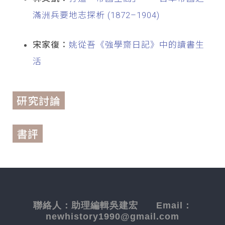
滿洲兵要地志探析 (1872–1904)
宋家復：
姚從吾《強學齋日記》中的讀書生
活
研究討論
書評
聯絡人：
助理編輯吳建宏
Email：
newhistory1990@gmail.com