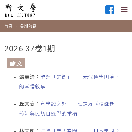
首頁
各期內容
2026 37卷1期
論文
張慧清：
塑造「許衡」──元代儒學困境下
的崇儒敘事
丘文豪：
章學誠之外──杜定友《校讎新
義》與民初目錄學的重構
林文凱：
打造「帝國空間」──日本帝國之