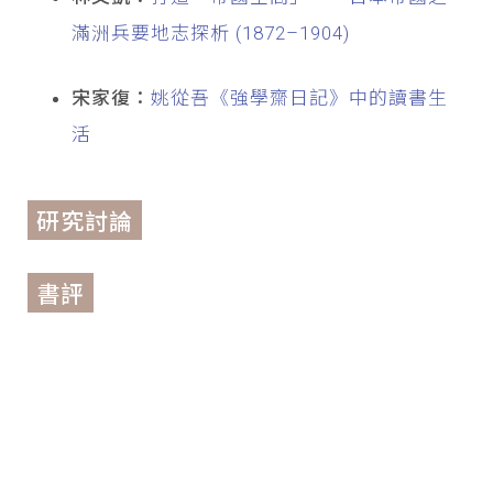
滿洲兵要地志探析 (1872–1904)
宋家復：
姚從吾《強學齋日記》中的讀書生
活
研究討論
書評