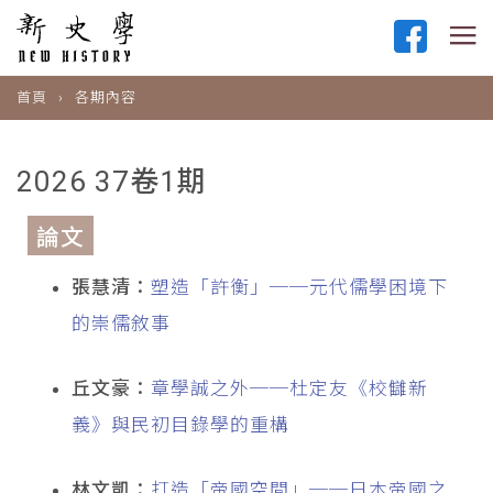
首頁
各期內容
2026 37卷1期
論文
張慧清：
塑造「許衡」──元代儒學困境下
的崇儒敘事
丘文豪：
章學誠之外──杜定友《校讎新
義》與民初目錄學的重構
林文凱：
打造「帝國空間」──日本帝國之