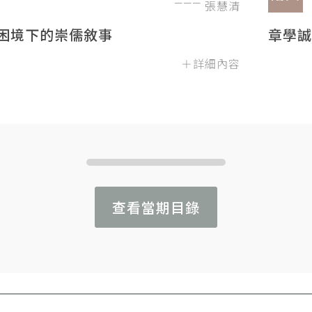
張慧清
困境下的崇儒敘事
章學誠
＋詳細內容
查看當期目錄