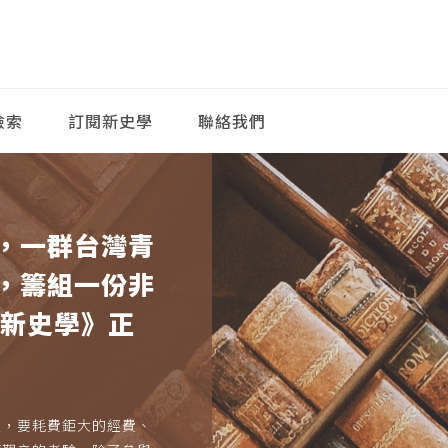
檢索
訂閱新史學
聯絡我們
，一群台灣青
，籌組一份非
《新史學》正
久，要耗費鉅大的經費、