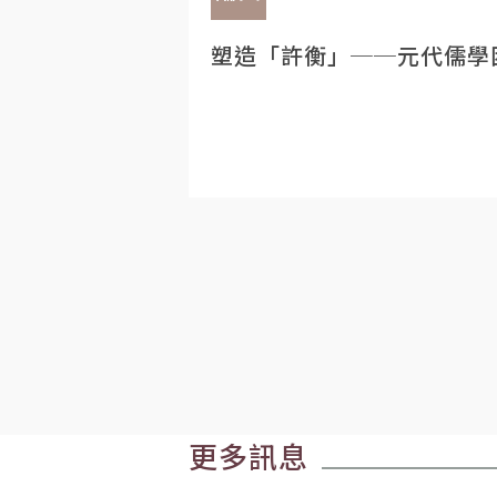
塑造「許衡」──元代儒學
更多訊息