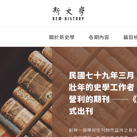
關於新史學
各期內容
篇目
民國七十九年三月
壯年的史學工作者
營利的期刊 ──
式出刊
創辦一個學術性刊物而且持之長