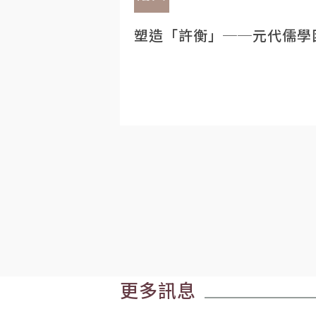
塑造「許衡」──元代儒學
更多訊息