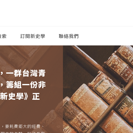
檢索
訂閱新史學
聯絡我們
，一群台灣青
，籌組一份非
《新史學》正
久，要耗費鉅大的經費、