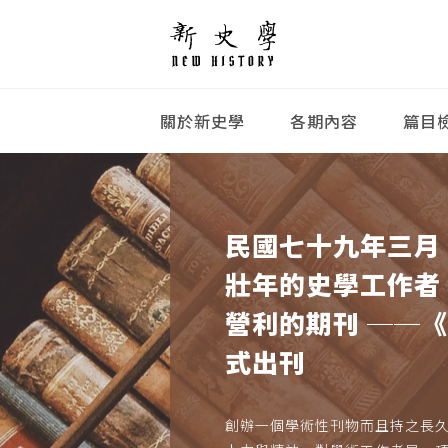
關於新史學
各期內容
篇目
民國七十九年三月
壯年的史學工作者
營利的期刊 ──
式出刊
創辦一個學術性刊物而且持之長