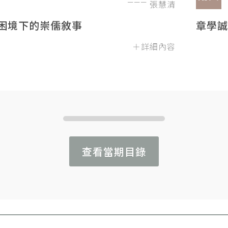
張慧清
困境下的崇儒敘事
章學誠
＋詳細內容
查看當期目錄