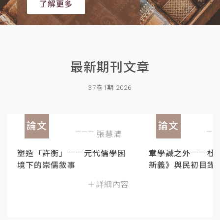
了解更多
最新期刊文章
37卷1期 2026
論文
論文
張慧清
塑造「許衡」──元代儒學困
章學誠之外──杜
境下的崇儒敘事
新義》與民初目錄
＋詳細內容