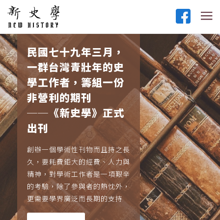
民國七十九年三月，
一群台灣青壯年的史
學工作者，籌組一份
非營利的期刊
──《新史學》正式
出刊
創辦一個學術性刊物而且持之長
久，要耗費鉅大的經費、人力與
精神，對學術工作者是一項艱辛
的考驗，除了參與者的熱忱外，
更需要學界廣泛而長期的支持