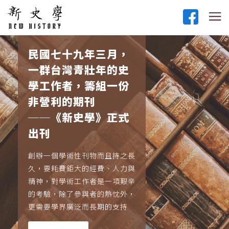
民國七十九年三月，
一群台灣青壯年的史
學工作者，籌組一份
非營利的期刊
──《新史學》正式
出刊
創辦一個學術性刊物而且持之長
久，要耗費鉅大的經費、人力與
精神，對學術工作者是一項艱辛
的考驗，除了參與者的熱忱外，
更需要學界廣泛而長期的支持