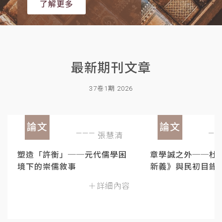
了解更多
最新期刊文章
37卷1期 2026
論文
論文
張慧清
塑造「許衡」──元代儒學困
章學誠之外──杜
境下的崇儒敘事
新義》與民初目錄
＋詳細內容