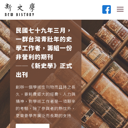
民國七十九年三月，
一群台灣青壯年的史
學工作者，籌組一份
非營利的期刊
──《新史學》正式
出刊
創辦一個學術性刊物而且持之長
久，要耗費鉅大的經費、人力與
精神，對學術工作者是一項艱辛
的考驗，除了參與者的熱忱外，
更需要學界廣泛而長期的支持