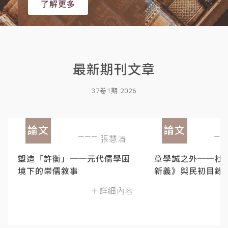
了解更多
最新期刊文章
37卷1期 2026
論文
論文
張慧清
塑造「許衡」──元代儒學困
章學誠之外──杜
境下的崇儒敘事
新義》與民初目錄
＋詳細內容