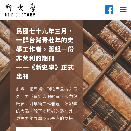
民國七十九年三月，
一群台灣青壯年的史
學工作者，籌組一份
非營利的期刊
──《新史學》正式
出刊
創辦一個學術性刊物而且持之長
久，要耗費鉅大的經費、人力與
精神，對學術工作者是一項艱辛
的考驗，除了參與者的熱忱外，
更需要學界廣泛而長期的支持