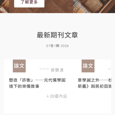
了解更多
最新期刊文章
37卷1期 2026
論文
論文
張慧清
塑造「許衡」──元代儒學困
章學誠之外──杜
境下的崇儒敘事
新義》與民初目錄
＋詳細內容