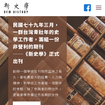
民國七十九年三月，
一群台灣青壯年的史
學工作者，籌組一份
非營利的期刊
──《新史學》正式
出刊
創辦一個學術性刊物而且持之長
久，要耗費鉅大的經費、人力與
精神，對學術工作者是一項艱辛
的考驗，除了參與者的熱忱外，
更需要學界廣泛而長期的支持