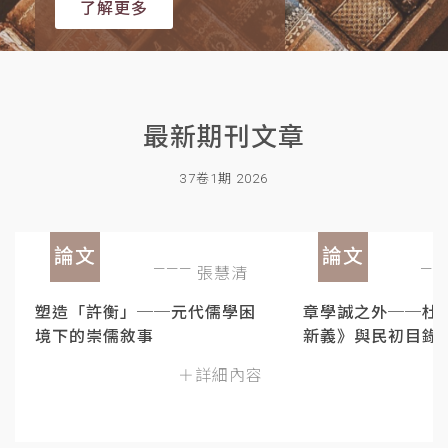
了解更多
最新期刊文章
37卷1期 2026
論文
論文
張慧清
塑造「許衡」──元代儒學困
章學誠之外──杜
境下的崇儒敘事
新義》與民初目錄
＋詳細內容