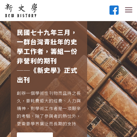
民國七十九年三月，
一群台灣青壯年的史
學工作者，籌組一份
非營利的期刊
──《新史學》正式
出刊
創辦一個學術性刊物而且持之長
久，要耗費鉅大的經費、人力與
精神，對學術工作者是一項艱辛
的考驗，除了參與者的熱忱外，
更需要學界廣泛而長期的支持