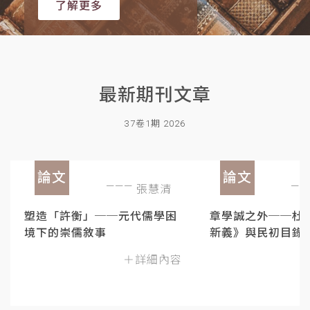
了解更多
最新期刊文章
37卷1期 2026
論文
論文
張慧清
塑造「許衡」──元代儒學困
章學誠之外──杜
境下的崇儒敘事
新義》與民初目錄
＋詳細內容