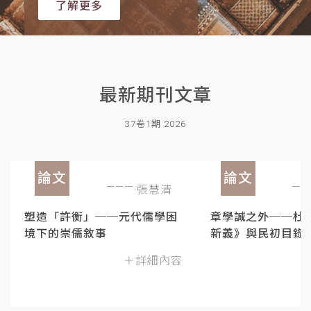
了解更多
最新期刊文章
37卷1期 2026
論文
論文
張慧清
塑造「許衡」──元代儒學困
章學誠之外──杜
境下的崇儒敘事
新義》與民初目錄
＋詳細內容