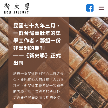
民國七十九年三月，
一群台灣青壯年的史
學工作者，籌組一份
非營利的期刊
──《新史學》正式
出刊
創辦一個學術性刊物而且持之長
久，要耗費鉅大的經費、人力與
精神，對學術工作者是一項艱辛
的考驗，除了參與者的熱忱外，
更需要學界廣泛而長期的支持