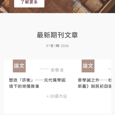
了解更多
最新期刊文章
37卷1期 2026
論文
論文
張慧清
塑造「許衡」──元代儒學困
章學誠之外──杜
境下的崇儒敘事
新義》與民初目錄
＋詳細內容