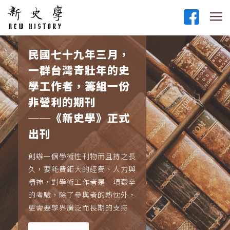
民國七十九年三月，
一群台灣青壯年的史
學工作者，籌組一份
非營利的期刊
──《新史學》正式
出刊
創辦一個學術性刊物而且持之長
久，要耗費鉅大的經費、人力與
精神，對學術工作者是一項艱辛
的考驗，除了參與者的熱忱外，
更需要學界廣泛而長期的支持