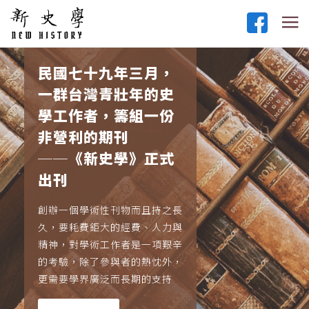
民國七十九年三月，
一群台灣青壯年的史
學工作者，籌組一份
非營利的期刊
──《新史學》正式
出刊
創辦一個學術性刊物而且持之長
久，要耗費鉅大的經費、人力與
精神，對學術工作者是一項艱辛
的考驗，除了參與者的熱忱外，
更需要學界廣泛而長期的支持