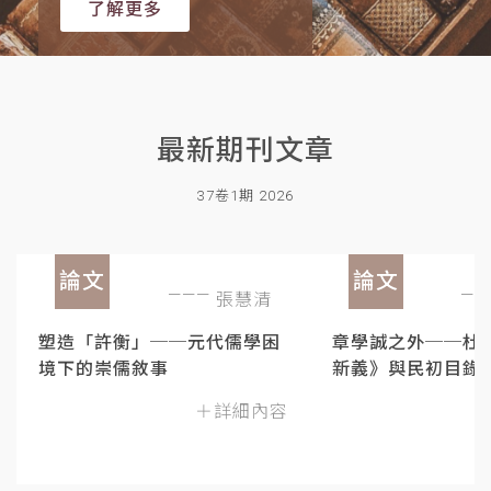
了解更多
最新期刊文章
37卷1期 2026
論文
論文
張慧清
塑造「許衡」──元代儒學困
章學誠之外──杜
境下的崇儒敘事
新義》與民初目錄
＋詳細內容