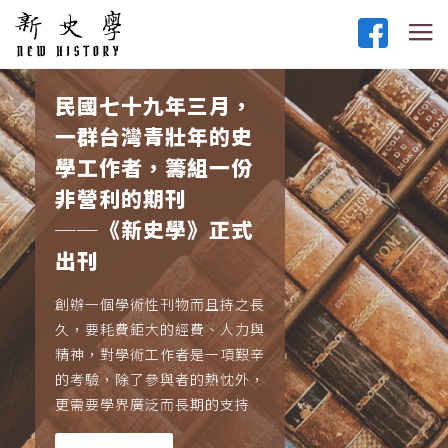
民國七十九年三月，
一群台灣青壯年的史
學工作者，籌組一份
非營利的期刊
──《新史學》正式
出刊
創辦一個學術性刊物而且持之長
久，要耗費鉅大的經費、人力與
精神，對學術工作者是一項艱辛
的考驗，除了參與者的熱忱外，
更需要學界廣泛而長期的支持