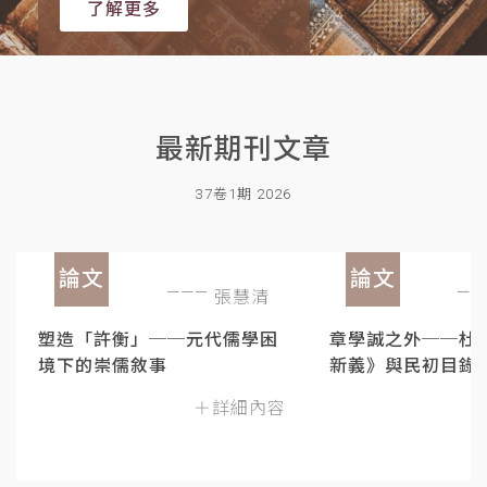
了解更多
最新期刊文章
37卷1期 2026
論文
論文
張慧清
塑造「許衡」──元代儒學困
章學誠之外──杜
境下的崇儒敘事
新義》與民初目錄
＋詳細內容