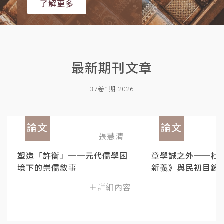
了解更多
最新期刊文章
37卷1期 2026
論文
論文
張慧清
塑造「許衡」──元代儒學困
章學誠之外──杜
境下的崇儒敘事
新義》與民初目錄
＋詳細內容