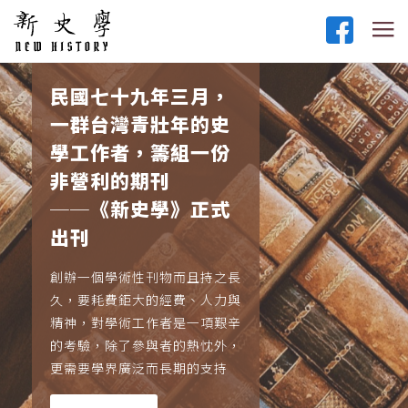
民國七十九年三月，
一群台灣青壯年的史
學工作者，籌組一份
非營利的期刊
──《新史學》正式
出刊
創辦一個學術性刊物而且持之長
久，要耗費鉅大的經費、人力與
精神，對學術工作者是一項艱辛
的考驗，除了參與者的熱忱外，
更需要學界廣泛而長期的支持