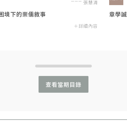
張慧清
困境下的崇儒敘事
章學誠
＋詳細內容
查看當期目錄