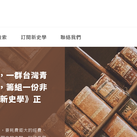
檢索
訂閱新史學
聯絡我們
，一群台灣青
，籌組一份非
《新史學》正
久，要耗費鉅大的經費、