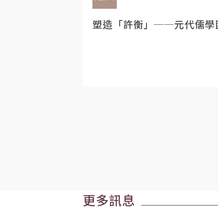
塑造「許衡」──元代儒學
更多訊息