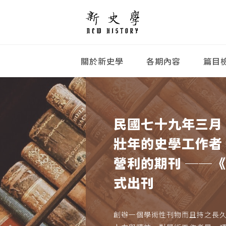
關於新史學
各期內容
篇目
民國七十九年三月
壯年的史學工作者
營利的期刊 ──
式出刊
創辦一個學術性刊物而且持之長